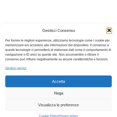
Callbix
è un marchio registrato
HQuadro
Gestisci Consenso
P.IVA: 02532780646
Per fornire le migliori esperienze, utilizziamo tecnologie come i cookie per
memorizzare e/o accedere alle informazioni del dispositivo. Il consenso a
queste tecnologie ci permetterà di elaborare dati come il comportamento di
navigazione o ID unici su questo sito. Non acconsentire o ritirare il
consenso può influire negativamente su alcune caratteristiche e funzioni.
Gestisci servizi
Accetta
Nega
Visualizza le preferenze
Cookie Policy
Privacy policy