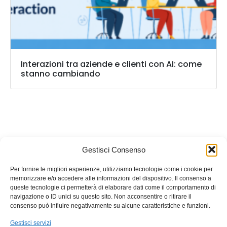
Interazioni tra aziende e clienti con AI: come
stanno cambiando
Callbix
è un marchio registrato
HQuadro
Gestisci Consenso
P.IVA: 02532780646
Per fornire le migliori esperienze, utilizziamo tecnologie come i cookie per
memorizzare e/o accedere alle informazioni del dispositivo. Il consenso a
queste tecnologie ci permetterà di elaborare dati come il comportamento di
navigazione o ID unici su questo sito. Non acconsentire o ritirare il
consenso può influire negativamente su alcune caratteristiche e funzioni.
Gestisci servizi