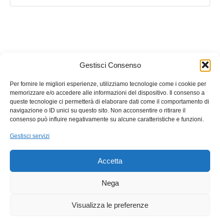
Callbix
è un marchio registrato
HQuadro
Gestisci Consenso
P.IVA: 02532780646
Per fornire le migliori esperienze, utilizziamo tecnologie come i cookie per
memorizzare e/o accedere alle informazioni del dispositivo. Il consenso a
queste tecnologie ci permetterà di elaborare dati come il comportamento di
navigazione o ID unici su questo sito. Non acconsentire o ritirare il
consenso può influire negativamente su alcune caratteristiche e funzioni.
Gestisci servizi
Accetta
Nega
Visualizza le preferenze