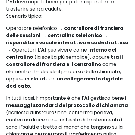
L’AI deve capirlo bene per poter rispondere e
trasferire senza cadute.
Scenario tipico:
Operatore telefonico →
controllore di frontiera
delle sessioni
→
centralino telefonico
→
risponditore vocale interattivo e code di attesa
→ Operatori. L’
AI
può vivere come
interno del
centralino
(la scelta più semplice), oppure
tra il
controllore di frontiera e il centralino
come
elemento che decide il percorso delle chiamate,
oppure
in cloud
con
un collegamento digitale
dedicato
.
In tutti i casi, l’importante è che l’
AI
gestisca bene i
messaggi standard del protocollo di chiamata
(richiesta di instaurazione, conferma positiva,
conferma di ricezione, richiesta di trasferimento):
sono i “saluti e stretta di mano” che tengono su la
chiamata e permettono il trasferimento pulito.