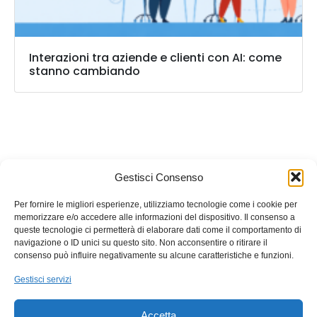
Interazioni tra aziende e clienti con AI: come
stanno cambiando
Callbix
è un marchio registrato
HQuadro
Gestisci Consenso
P.IVA: 02532780646
Per fornire le migliori esperienze, utilizziamo tecnologie come i cookie per
memorizzare e/o accedere alle informazioni del dispositivo. Il consenso a
queste tecnologie ci permetterà di elaborare dati come il comportamento di
navigazione o ID unici su questo sito. Non acconsentire o ritirare il
consenso può influire negativamente su alcune caratteristiche e funzioni.
Gestisci servizi
Accetta