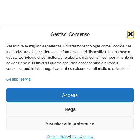
Callbix
è un marchio registrato
HQuadro
Gestisci Consenso
P.IVA: 02532780646
Per fornire le migliori esperienze, utilizziamo tecnologie come i cookie per
memorizzare e/o accedere alle informazioni del dispositivo. Il consenso a
queste tecnologie ci permetterà di elaborare dati come il comportamento di
navigazione o ID unici su questo sito. Non acconsentire o ritirare il
consenso può influire negativamente su alcune caratteristiche e funzioni.
Gestisci servizi
Accetta
Nega
Visualizza le preferenze
Cookie Policy
Privacy policy