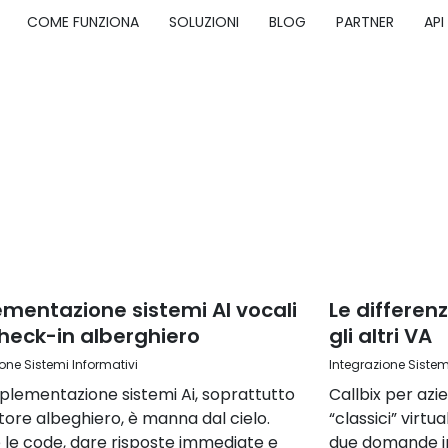
COME FUNZIONA
SOLUZIONI
BLOG
PARTNER
API
mentazione sistemi AI vocali
Le differenz
heck-in alberghiero
gli altri VA
one Sistemi Informativi
Integrazione Sistem
plementazione sistemi Ai, soprattutto
Callbix per azi
tore albeghiero, è manna dal cielo.
“classici” virt
e le code, dare risposte immediate e
due domande in